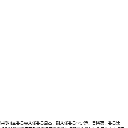
业讲授指点委员会从任委员周杰，副从任委员李少远、吴晓蓓，委员沈