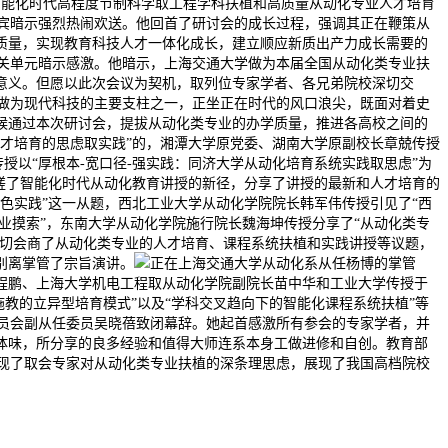
智能化时代高程度节制科学取工程学科扶植和高质量从动化专业人才培育
宾暗示强烈热闹欢送。他回首了研讨会的成长过程，强调其正在鞭策从
质量，实现教育科技人才一体化成长，建立顺应新质出产力成长需要的
关单元暗示感激。他暗示，上海交通大学做为本届全国从动化类专业扶
意义。但愿以此次会议为契机，取列位专家学者、各兄弟院校深切交
做为现代科技的主要支柱之一，正坐正在时代的风口浪尖，既面对着史
候通过本次研讨会，提拔从动化类专业的办学质量，推进各高校之间的
才培育的思虑取实践”的，湘潭大学原党委、湖南大学原副校长章兢传授
授以“厚根本-宽口径-强实践：同济大学从动化培育系统实践取思虑”为
磋了智能化时代从动化教育讲授的新径，分享了讲授的最新和人才培育的
色实践”这一从题，西北工业大学从动化学院院长韩军伟传授引见了“西
专业摸索”，东南大学从动化学院施行院长魏海坤传授分享了“从动化类专
深切会商了从动化类专业的人才培育、课程系统扶植和实践讲授等议题，
别离掌管了宗旨演讲。
正在上海交通大学从动化系从任杨博的掌管
程鹏、上海大学机电工程取从动化学院副院长苗中华和工业大学传授于
教的立异型培育模式”以及“学科交叉趋向下的智能化课程系统扶植”等
员会副从任委员吴晓蓓致闭幕辞。她起首感激所有参会的专家学者，并
体味，所分享的良多经验和值得大师连系本身工做进修和自创。教育部
现了取会专家对从动化类专业扶植的深条理思虑，展现了我国高档院校