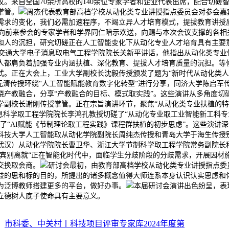
。来自全国70余所高校的140余位专家学者和企业代表出席，配合切磋
掌管。
周杰代表教育部高档学校从动化类专业讲授指点委员会对参会嘉
需求的变化，我们必需加速程序，不竭立异人才培育模式，提拔教育讲授
向前来参会的专家学者和学界同仁暗示欢送，向赐与本次会议支撑的各相
和人的沉担，研究切磋正在人工智能变化下从动化专业人才培育具有主要
交通大学电子消息取电气工程学院院长关新平讲话，他指出从动化类专业
人都肩负着加强专业内涵扶植、深化教育、提拔人才培育质量的沉担。等
式。正在大会上，工业大学副校长沈毅传授颁发了题为“新时代从动化类人
清传授环绕“人工智能赋能教育数字化转型”进行分享，同济大学陈启军传
绕产教融合，分享“产教融合的目标、模式取实践”。这些演讲从多角度切
副校长谢刚传授掌管。正在宗旨演讲环节，聚焦“从动化类专业扶植的特
，消息科学取工程学院院长李鸿孔教授切磋了“从动化专业取工业智能新工科
了“AI赋能《节制理论取工程实践》课程群扶植的初步思虑”。这些演讲
科技大学人工智能取从动化学院副院长周纯杰传授和青岛大学于海生传授
武汉）从动化学院院长曹卫华、浙江大学节制科学取工程学院常务副院长
嘉宾别离就“正在智能化时代中，面临学生分歧阶段的分歧需求，开展因材施
交换取会商。
研讨会最初，由教育部高档学校从动化类专业讲授指点委
益的思和标的目的，所提出的诸多概念值得大师连系本身认识认实思虑和
为泛博教师搭建更多的平台，做好办事。
本届研讨会演讲出色纷呈，表
立德树人底子使命具有主要意义。
：
市科委、中关村丨科技项目评审专家库2024年度第