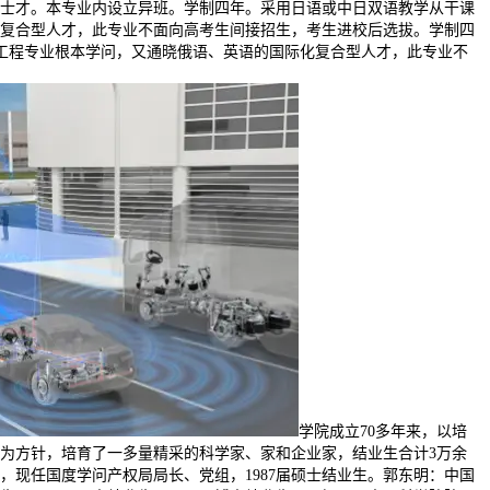
士才。本专业内设立异班。学制四年。采用日语或中日双语教学从干课
复合型人才，此专业不面向高考生间接招生，考生进校后选拔。学制四
械工程专业根本学问，又通晓俄语、英语的国际化复合型人才，此专业不
学院成立70多年来，以培
为方针，培育了一多量精采的科学家、家和企业家，结业生合计3万余
，现任国度学问产权局局长、党组，1987届硕士结业生。郭东明：中国