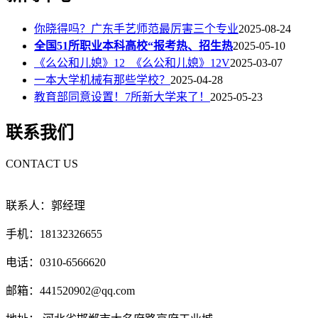
你晓得吗？广东手艺师范最厉害三个专业
2025-08-24
全国51所职业本科高校“报考热、招生热
2025-05-10
《么公和儿媳》12_《么公和儿媳》12V
2025-03-07
一本大学机械有那些学校？
2025-04-28
教育部同意设置！7所新大学来了！
2025-05-23
联系我们
CONTACT US
联系人：郭经理
手机：18132326655
电话：0310-6566620
邮箱：441520902@qq.com