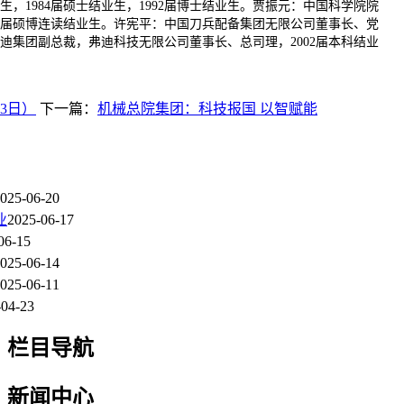
生，1984届硕士结业生，1992届博士结业生。贾振元：中国科学院院
990届硕博连读结业生。许宪平：中国刀兵配备集团无限公司董事长、党
比亚迪集团副总裁，弗迪科技无限公司董事长、总司理，2002届本科结业
3日）
下一篇：
机械总院集团：科技报国 以智赋能
025-06-20
业
2025-06-17
06-15
025-06-14
025-06-11
-04-23
栏目导航
新闻中心