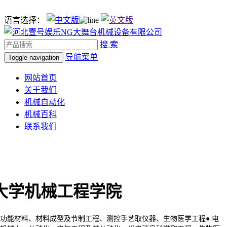
语言选择：
搜 索
导航菜单
Toggle navigation
网站首页
关于我们
机械自动化
机械百科
联系我们
大学机械工程学院
能材料、材料成型及节制工程、测控手艺取仪器、生物医学工程● 电