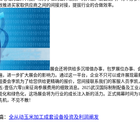
效推进买家取供应商之间的间接对接，提拔行业的合做效率。
展会还将供给多沉增值办事，包罗展位办事、
遍，进一步扩大展会的影响力。通过这一平台，企业不只可以或许展现最
组委会李凯为了给您供给更精确的报价，您间接联系我们的客服人员李凯
五-壹伍六零))来征询参展费用的细致消息。2025武汉国际制制配备及
化和绿色化，这场展会将为行业的成长注入新的活力。正式揭幕时间为10月
先机，不见不散！
篇：
全从动玉米加工成套设备投资及利润阐发