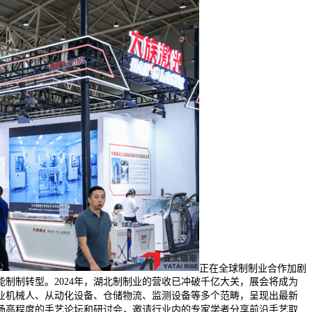
正在全球制制业合作加剧
制制转型。2024年，湖北制制业的营收已冲破千亿大关，展会将成为
盖工业机械人、从动化设备、仓储物流、监测设备等多个范畴，呈现出最新
场高程度的手艺论坛和研讨会，邀请行业内的专家学者分享前沿手艺取