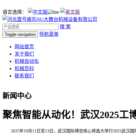
语言选择：
搜 索
导航菜单
Toggle navigation
网站首页
关于我们
机械自动化
机械百科
联系我们
新闻中心
聚焦智能从动化！武汉2025工
2025年10月11日至13日，武汉国际博览核心将昌大举行2025