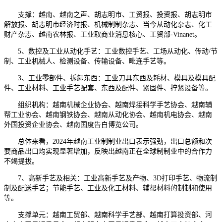
支撑：越南、越南之声、胡志明市、工贸报、投资报、胡志明市
解放报、胡志明市经济时报、机械制制杂志、当今从动化杂志、化工
财产杂志、越南农林报、工业取商业消息核心、工贸部-Vinanet。
5、数控及工业从动化手艺：工业数控手艺、工场从动化、传动/节
制、工业机械人、检测设备、传输设备、毗连手艺等。
3、工业零部件、拆卸东西：工业刀具东西及耗材、模具及模具配
件、工业材料、工业手艺配套、东西及配件、紧固件、拧紧设备等。
组织机构：越南机械企业协会、越南焊接科学手艺协会、越南辅
帮工业协会、越南钢铁协会、越南从动化协会、越南机电协会、越南
外国投资企业协会、越南国度告白博览公司。
总体来看，2024年越南工业制制业出口表示强劲，出口总额和次
要商品出口均实现显著增加，反映出越南正在全球制制业中的合作力
不竭提拔。
7、高新手艺及相关：工业高新手艺及产物、3D打印手艺、物流制
制及配送手艺；节能手艺、工业及化工材料、辅帮材料的制制和使用
等。
支撑单元：越南工贸部、越南科学手艺部、越南打算投资部、河