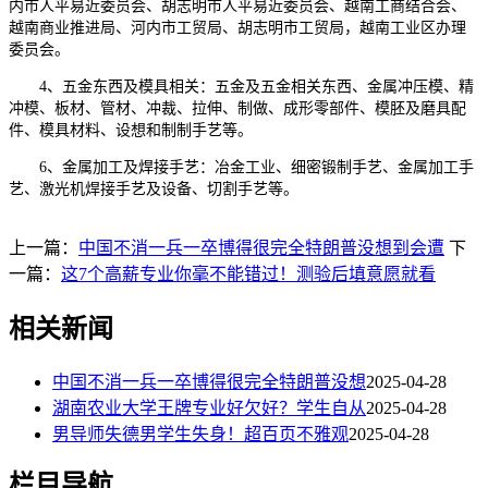
内市人平易近委员会、胡志明市人平易近委员会、越南工商结合会、
越南商业推进局、河内市工贸局、胡志明市工贸局，越南工业区办理
委员会。
4、五金东西及模具相关：五金及五金相关东西、金属冲压模、精
冲模、板材、管材、冲裁、拉伸、制做、成形零部件、模胚及磨具配
件、模具材料、设想和制制手艺等。
6、金属加工及焊接手艺：冶金工业、细密锻制手艺、金属加工手
艺、激光机焊接手艺及设备、切割手艺等。
上一篇：
中国不消一兵一卒博得很完全特朗普没想到会遭
下
一篇：
这7个高薪专业你毫不能错过！测验后填意愿就看
相关新闻
中国不消一兵一卒博得很完全特朗普没想
2025-04-28
湖南农业大学王牌专业好欠好？学生自从
2025-04-28
男导师失德男学生失身！超百页不雅观
2025-04-28
栏目导航