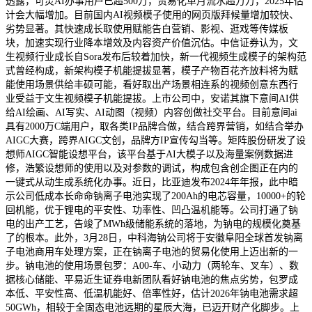
透露，可灵AI办事用户已超500万，贸易化单月流水超万万，2025年估
计会大幅增加。目前国内AI视频模子使用的网页版拜候量增加较快、
劣势显著。其快速成长取使用赋能告白营销、影视、逛戏等传媒板
块，加速实现行业降本增效及内容资产价值沉估。中信证券认为，文
生视频行业成长自Sora发布后较着加快，新一代视频生成模子的架构范
式曾经构成，新架构模子机能提拔显著，模子产物百花齐放料将为赋
能使用场景供给丰硕可能，看好取出产场景相连系的视频创意东西行
业受益于文生视频模子机能提拔。上市公司中，安诺其旗下意间AI供
给AI绘画、AI写实、AI动图（视频）内容创做社交平台。目前意间ai
具有2000万C端用户，取各类IP品牌合做，结合跨界营销，如结合举办
AIGC大赛，跨界AIGC文创，品牌方IP宣传勾当等。矩阵股份研发了设
想师AIGC智能设想平台，该平台基于AI大模子以及海量案例数据进
修，浩繁设想师的使用以及对参数的调试，构成包含创企图正在内的
一键式从动生成系统化办事。近日，比亚迪发布2024年年报，此中暗
示公司低成本长命命钠离子电池实现了200Ah的电芯容量，10000+的轮
回机能，优于锂电的平安性、功率性、凹凸温机能等。公司打通了钠
电的出产工艺，告竣了MWh级储能系统的落地，为钠电的规模化奠基
了的根本。此外，3月28日，中科海钠公司将于安徽阜阳全球首发钠离
子电池商用车处理方案，正在钠离子电池的贸易化使用上迈出新的一
步。钠电池的使用场景包罗：A00-车、小动力（两轮车、叉车）、数
据核心储能、平易近生证券电新团队看好钠电池的焦点劣势，包罗成
本低、平安性高、低温机能好、倍率性好，估计2026年钠电池需求超
50GWh，相较于全固态电池远期的星辰大海，已迈开财产化脚步。上