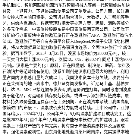
手机取PC、智能网联新能源汽车取智能机械人等新一代智能终端加快
普及，上逛算力、下逛终端取使用公司无望受益。公司方面，长江通
信实控人国务院国资委，公司通过融合通信、大数据、人工智能等手
艺，供给应急通信、数据管理取阐发等处理方案，满脚、消防等部分
的多元化需求。中青旅控股股东是中国青旅集团无限公司，公司旗下
分析旅行办事板块中青旅遨逛旅行正在遨逛旅行APP、遨逛旅行微信小
法式、遨逛旅行号等自有办事平台接入DeepSeek大模子实现当地化摆
设，将AI大数据算法能力取旅行办事深度连系，全面“AI+旅行”全新体
验。据百川盈孚，2025年3月25日，溴素市场均价为28000元/吨，较上
一买卖日大幅上涨3000元/吨，涨幅12。0%，较2024年同期上涨约9000
元/吨。溴素是主要的化工原料，正在阻燃剂、制冷剂、医药、染料及
石油钻井等范畴均有使用。溴系阻燃剂是溴素用量最大的财产，利用
量占国内溴素总用量的六成以上。我国溴素资本十分欠缺，次要分布
正在莱州湾的地下卤水中。德邦证券阐发指出，近期马士基、赫伯罗
特、达飞、MSC已接连颁布发表4月的运价调整打算，同时考虑到溴素
属于危化品，对运输和储存规范较高，或进一步添加供应链成本。原
材料持久跌价叠加运费存正在上涨预期，正在溴资本紧缺且我国高度
依赖进口的布景下，溴素跌价支持力度或可持续。上市公司中，亚钾
国际暗示，2024年7月，公司年产2。5万吨溴素扩建项目成功完工，这
是继2023年5月首个年产1万吨溴素产能根本长进行的扩建项目。跟着
溴素上下逛财产链的不竭完美，将有益于降低溴素原材料及运输成
本，强化溴素盈利性。山东海化地处渤海莱州湾南岸，充实操纵本地