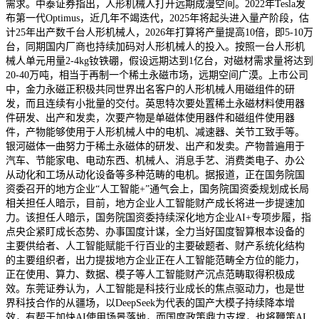
需求。中泰证券指出，人形机械人打开远期成漫空间。2022年Tesla发
布第一代Optimus，近几年不竭迭代，2025年将起头进入量产阶段，估
计25年出产数千台人形机械人，2026年打算将产量提高10倍，即5-10万
台，同期国内厂商也持续加码对人形机械人的投入。按照一台人形机
械人单元用量2-4kg钕铁硼，假设远期达到1亿台，对磁材需求量将达到
20-40万吨，相当于再制一个稀土永磁市场，远期空间广漠。上市公司
中，金力永磁正积极共同世界出名客户的人形机械人用磁组件的研
发，而且连续有小批量的交付。英思特次要处置稀土永磁材料使用器
件研发、出产和发卖，次要产物是单磁体使用器件和磁组件使用器
件，产物能够使用于人形机械人中的电机、减速器、关节工致手等。
银河磁体一曲努力于稀土永磁体的研发、出产和发卖。产物普遍用于
汽车、节能家电、电动东西、机械人、消息手艺、消费类电子、办公
从动化和工场从动化设备等多种范畴的电机。据报道，正在国务院国
资委召开的地方企业“人工智能+”通气会上，国务院国资委规划成长局
相关担任人暗示，目前，地方企业人工智能财产成长将进一步提速加
力。该担任人暗示，国务院国资委持续深化地方企业AI+专项步履，指
点央企紧盯成长态势、办事国度计谋，全力当好国度智算根本设备的
主要供给者、人工智能赋能千行百业的主要破题者、财产系统化结构
的主要组织者，出力提拔地方企业正在人工智能范畴全方位的能力，
正在使用、算力、数据、模子等人工智能财产沉点范畴取得积极成
效。东莞证券认为，人工智能是科技行业成长的焦点驱动力，也是世
界科技合作的从疆场，以DeepSeek为代表的国产大模子持续降本增
效，有帮于加快AI使用场景落地，而国度政策鼎力支撑，也将鞭策AI