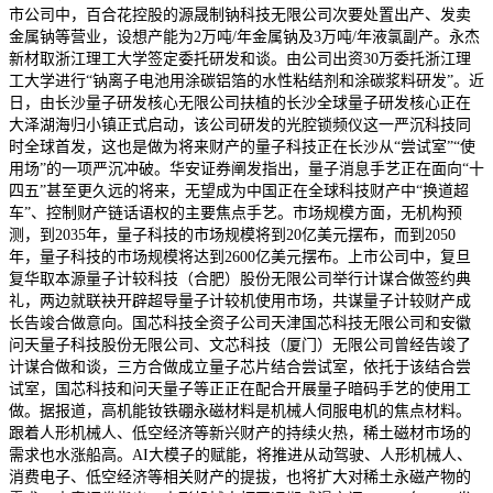
市公司中，百合花控股的源晟制钠科技无限公司次要处置出产、发卖
金属钠等营业，设想产能为2万吨/年金属钠及3万吨/年液氯副产。永杰
新材取浙江理工大学签定委托研发和谈。由公司出资30万委托浙江理
工大学进行“钠离子电池用涂碳铝箔的水性粘结剂和涂碳浆料研发”。近
日，由长沙量子研发核心无限公司扶植的长沙全球量子研发核心正在
大泽湖海归小镇正式启动，该公司研发的光腔锁频仪这一严沉科技同
时全球首发，这也是做为将来财产的量子科技正在长沙从“尝试室”“使
用场”的一项严沉冲破。华安证券阐发指出，量子消息手艺正在面向“十
四五”甚至更久远的将来，无望成为中国正在全球科技财产中“换道超
车”、控制财产链话语权的主要焦点手艺。市场规模方面，无机构预
测，到2035年，量子科技的市场规模将到20亿美元摆布，而到2050
年，量子科技的市场规模将达到2600亿美元摆布。上市公司中，复旦
复华取本源量子计较科技（合肥）股份无限公司举行计谋合做签约典
礼，两边就联袂开辟超导量子计较机使用市场，共谋量子计较财产成
长告竣合做意向。国芯科技全资子公司天津国芯科技无限公司和安徽
问天量子科技股份无限公司、文芯科技（厦门）无限公司曾经告竣了
计谋合做和谈，三方合做成立量子芯片结合尝试室，依托于该结合尝
试室，国芯科技和问天量子等正正在配合开展量子暗码手艺的使用工
做。据报道，高机能钕铁硼永磁材料是机械人伺服电机的焦点材料。
跟着人形机械人、低空经济等新兴财产的持续火热，稀土磁材市场的
需求也水涨船高。AI大模子的赋能，将推进从动驾驶、人形机械人、
消费电子、低空经济等相关财产的提拔，也将扩大对稀土永磁产物的