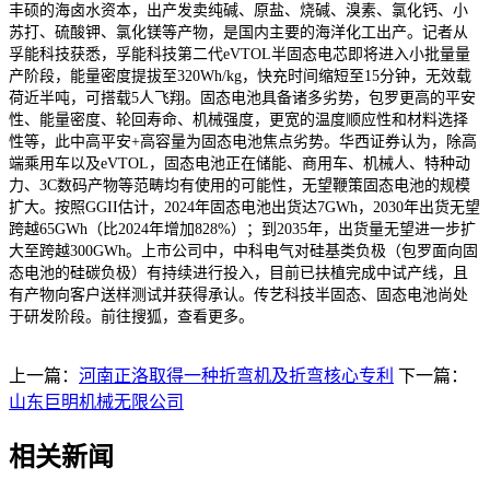
丰硕的海卤水资本，出产发卖纯碱、原盐、烧碱、溴素、氯化钙、小
苏打、硫酸钾、氯化镁等产物，是国内主要的海洋化工出产。记者从
孚能科技获悉，孚能科技第二代eVTOL半固态电芯即将进入小批量量
产阶段，能量密度提拔至320Wh/kg，快充时间缩短至15分钟，无效载
荷近半吨，可搭载5人飞翔。固态电池具备诸多劣势，包罗更高的平安
性、能量密度、轮回寿命、机械强度，更宽的温度顺应性和材料选择
性等，此中高平安+高容量为固态电池焦点劣势。华西证券认为，除高
端乘用车以及eVTOL，固态电池正在储能、商用车、机械人、特种动
力、3C数码产物等范畴均有使用的可能性，无望鞭策固态电池的规模
扩大。按照GGII估计，2024年固态电池出货达7GWh，2030年出货无望
跨越65GWh（比2024年增加828%）；到2035年，出货量无望进一步扩
大至跨越300GWh。上市公司中，中科电气对硅基类负极（包罗面向固
态电池的硅碳负极）有持续进行投入，目前已扶植完成中试产线，且
有产物向客户送样测试并获得承认。传艺科技半固态、固态电池尚处
于研发阶段。前往搜狐，查看更多。
上一篇：
河南正洛取得一种折弯机及折弯核心专利
下一篇：
山东巨明机械无限公司
相关新闻