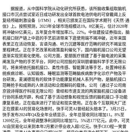
据报道，从中国科学院从动化研究所获悉，该所脑收集组取脑机
接口市沉点尝试室近日成功研发出全球首款电池供电的可穿戴阈上反
复经颅磁刺激设备（rTMS），相关已颁发正在国际学术期刊《天然·通
信》上。按照预测，2023年全球市场规模达19。8亿美元，估计2028年
将冲破60亿美元，五年复合年增加率25。22%。中信建投证券指出，脑
机接口财产链上中逛的手艺前进带来下逛使用端不竭冲破，近年来国
表里正在活动恢复、言语沟通、听力沉建等医疗范畴的研究不竭呈现
里程碑式。正在手艺改革和政策盈利催化下，国内脑机接口公司无望
逐渐实现贸易化使用。公司方面，爱朋医疗搭建了基于脑电波的采集
阐发及产物的手艺平台，同时公司控股的深圳朋睿脑科学手艺无限公
司，将来将依托脑机接口、柔性传感、智能算法等手艺，处置神经系
统疾病诊断、认知锻炼、睡眠监测等范畴脑疾病数字化诊疗产物及平
台研发。麦澜德现有的软体手功能康复机械人系列产物，是脑机接口
范畴抢手和成熟的人体活动和企图解码的载体。公司（通过子公司南
京锐诗得医疗科技无限公司）曾经和市道支流的两家脑机接口设备进
行协同系统开辟，构成了基于活动想象和视觉反馈的脑机接口-手功能
康复系统，正在临床进行了验证和现实使用。正在各个互联网大厂还
正在摸索AI的贸易化场景时，快手可灵AI曾经起头赔本了。3月25日，
快手发布2024年Q4及全年业绩显示，全年总营收同比增加11。8%至
1269亿元，全年经调整净利润同比增加72。5%达177亿元。此中，可灵
AI自贸易化以来到本年2月累计停业收入超1亿元。快手CEO程一笑曾