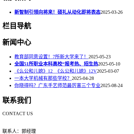
新智制引领向将来！硕礼从动化即将表态
2025-03-26
栏目导航
新闻中心
教育部同意设置！7所新大学来了！
2025-05-23
全国51所职业本科高校“报考热、招生热
2025-05-10
《么公和儿媳》12_《么公和儿媳》12V
2025-03-07
一本大学机械有那些学校？
2025-04-28
你晓得吗？广东手艺师范最厉害三个专业
2025-08-24
联系我们
CONTACT US
联系人：郭经理