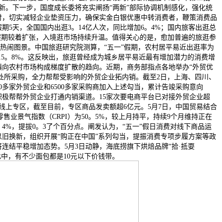
换新。下一步，国度成长委将充实阐扬“两新”部际协调机制感化，强化统
付，切实减轻企业垫资压力，确保实金白银优惠中转消费者，鞭策消费品
5天，全国国内出逛3。14亿人次，同比增加6。4%；国内旅客出逛总
明节假期较着扩张，入境逛市场持续升温。值得关心的是，愈加普遍的旅逛参
逛热闹图景。中国旅逛研究院测算，“五一”假期，农村居平易近出逛率为
次的15。8%。这反映出，旅逛曾经成为城乡居平易近最有增加潜力的消费增
镇向农村市场构成梯度扩散的趋向。近期，商务部指点各地举办“外贸优
赴处所采购，全力帮帮受影响的外贸企业拓内销。截至2日，上海、四川、
0多家外贸企业和6500多家采购商加入上述勾当，累计告竣采购意向
积极帮帮外贸企业打通内销渠道。15家次要电商平台已对接外贸企业超
开设线上专区，截至目前，专区商品发卖额超6亿元。5月7日，中国贸易结合
零售业景气指数（CRPI）为50。5%，较上月持平，持续9个月维持正在
4%，提拔0。3了个百分点。阐发认为，“五一”假日消费对线下商品运
旧换新，组织开展“购正在中国”系列勾当，提振消费专项步履方案等政
连结平稳增加态势。5月3日动静，海底捞旗下烘焙品牌“拾·抵耍
此中，有不少面包都是10元以下价钱带。