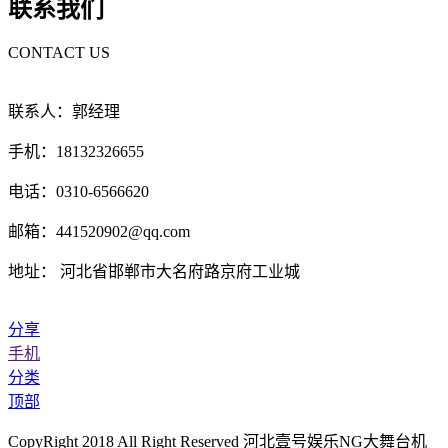
联系我们
CONTACT US
联系人：郭经理
手机：18132326655
电话：0310-6566620
邮箱：441520902@qq.com
地址： 河北省邯郸市大名府路京府工业城
分享
手机
分类
顶部
CopyRight 2018 All Right Reserved 河北壹号娱乐NG大舞台机