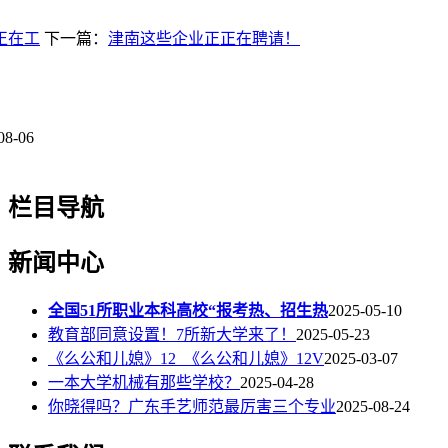
正在工
下一篇：
津南这些企业正正在聘请！
08-06
栏目导航
新闻中心
全国51所职业本科高校“报考热、招生热
2025-05-10
教育部同意设置！7所新大学来了！
2025-05-23
《么公和儿媳》12_《么公和儿媳》12V
2025-03-07
一本大学机械有那些学校？
2025-04-28
你晓得吗？广东手艺师范最厉害三个专业
2025-08-24