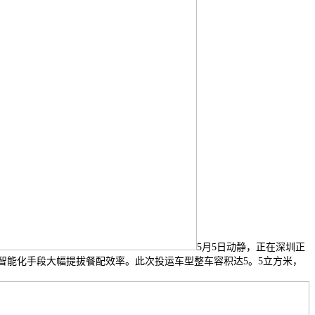
5月5日动静，正在深圳正
过智能化手段大幅提拔餐配效率。此次投运车型整车容积达5。5立方米，