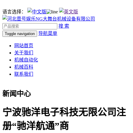
语言选择：
搜 索
导航菜单
Toggle navigation
网站首页
关于我们
机械自动化
机械百科
联系我们
新闻中心
宁波驰洋电子科技无限公司注
册“驰洋航通”商