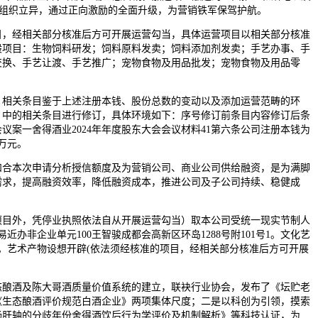
，组织立异，通过正向激励的全面升级，为营销铁军保驾护航。
经相关部分核准后方可开展运营勾当，具体运营项目以相关部分核准
般项目：生物饲料研发；饲料原料发卖；饲料添加剂发卖；手艺办事、手
交换、手艺让渡、手艺推广；宠物食物及用品批发；宠物食物及用品零
关条目鉴于上述注册本钱、股份总数的变动以及添加运营范畴的环
》中的相关条目进行修订，具体环境如下：序号修订前条目内容修订后条
会议案一舍得酒业2024年年度股东大会会议材料41第六条公司注册本钱为
9万元。
本次申请分析授信额度及为营销公司、商业公司供给融资，是为满脚
需求，提高融资效率，降低融资成本，推进公司及子公司持续、稳健成
外，凭停业执照依法自从开展运营勾当）取本公司受统一现实节制人
近办非企业单元100王智骏成都会高新区环岛1288号附101号1。文化艺
。艺术产物设想开辟(依法须经核准的项目，经相关部分核准后方可开展
酒及陈大哥酒质量价值系统的建立，联袂行业协会，发布了《坛贮老
《生态酿酒评价规范白酒企业》两项集体尺度；二是以科创为引领，摸索
肠肝轴的分歧年份舍得酒饮后行为学评价及机制解析》等科技认证，为