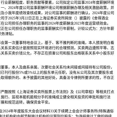
行业薪酬程度、职务贡献等要素，公司拟定公司监事2024年度薪酬环境
下：一、2024年度公司监事薪酬环境公司根据薪酬办理及相关激励政策，并
环境及小我年度绩效查核成果，对公司监事的薪酬进行确认，2024年度公司
司于2025年3月22日正在上海证券买卖所网坐（）披露的《舍得酒业
正在公司担任办理职务的监事的2024年度薪酬含2023年度运营绩效金。
方案正在公司担任办理职务的监事薪酬实行年薪制，计较公式为：方针年薪
职务津贴。
第一次董事特地会议上，基于、客不雅判断的准绳，本人颁发明白看
联系关系买卖估计是按照现实环境进行的合理预测，买卖两边遵照平等、志
系关系买卖价钱公允，不存正在损害公司和股东出格联系关系中小股东好
事，本人及曲系亲属、次要社会关系均未间接或间接持有公司股份，
已刊行股份5%或5%以上的股东单元任职，没有从公司及其次要股东或
处取得额外的、未予披露的其他好处，具备法令律例所要求的性，不存正
酷按照《上海证券买卖所股票上市法则》及《公司章程》等相关打点
、施行、监视本能机能相分手的准绳成立健全相关投资的审批和施行法
开展和规范运转，确保资金平安。
业2024年年度股东大会会议材料33关于续聘上会会计师事务所(特殊通俗
财政审计机构和内部节制审计机构的议案列位股东：为连结审计工做的持续