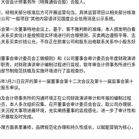
、大信会计师事务所（特殊通俗合股）合股人。
经相关部分核准后方可开展运营勾当，具体运营项目以相关部分核准
公司“一般项目”其他内容请详见国度企业信用消息公示系统。
第一次董事特地会议上，基于、客不雅判断的准绳，本人颁发明白看
联系关系买卖估计是按照现实环境进行的合理预测，买卖两边遵照平等、志
系关系买卖价钱公允，不存正在损害公司和股东出格联系关系中小股东好
事会审计委员会工做细则》和《公司董事会审计委员会年度财政演讲
行职责，对财政演讲审计编制过程进行监视，取年审会计师事务所进行多
内部节制规范扶植及实施环境进行了监视查抄。
年3月21日召开的第十一届董事会第十二次会议及第十一届监事会第十
位股东审议。
会计师事务所的沟通环境正在公司财政演讲审计和年报的编制过程
委员，本人多次组织召集、召开董事会审计委员会会议，取公司办理层、
近关沉视大事项进展环境，充实阐扬董事的监视感化，进一步了审计性和
序开展取及时完成。
方面表里兼修，品牌规范化办理和持久性成长，以赋能营销为核心，