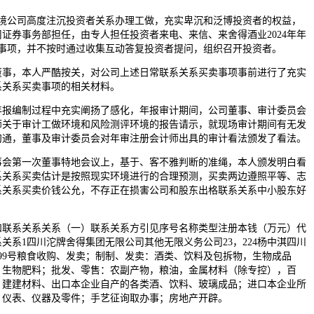
公司高度注沉投资者关系办理工做，充实卑沉和泛博投资者的权益，
证券事务部担任，由专人担任投资者来电、来信、来舍得酒业2024年年
等事项，并不按时通过收集互动答复投资者提问，组织召开投资者。
董事，本人严酷按关，对公司上述日常联系关系买卖事项事前进行了充实
系关系买卖事项的相关材料。
年报编制过程中充实阐扬了感化，年报审计期间，公司董事、审计委员会
师关于审计工做环境和风险测评环境的报告请示，就现场审计期间有无发
沟通，董事及审计委员会对年审注册会计师出具的审计看法颁发了看法。
第一次董事特地会议上，基于、客不雅判断的准绳，本人颁发明白看
联系关系买卖估计是按照现实环境进行的合理预测，买卖两边遵照平等、志
系关系买卖价钱公允，不存正在损害公司和股东出格联系关系中小股东好
系关系关系（一）联系关系方引见序号名称类型注册本钱（万元）代
关系1四川沱牌舍得集团无限公司其他无限义务公司23，224杨中淇四川
99号粮食收购、发卖；制制、发卖：酒类、饮料及包拆物，生物成品
，生物肥料；批发、零售：农副产物，粮油，金属材料（除专控），百
、建建材料、出口本企业自产的各类酒、饮料、玻璃成品；进口本企业所
、仪表、仪器及零件；手艺征询取办事；房地产开辟。