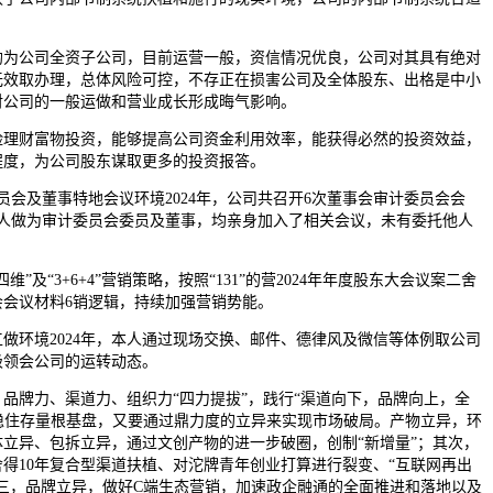
。
公司全资子公司，目前运营一般，资信情况优良，公司对其具有绝对
无效取办理，总体风险可控，不存正在损害公司及全体股东、出格是中小
对公司的一般运做和营业成长形成晦气影响。
财富物投资，能够提高公司资金利用效率，能获得必然的投资效益，
程度，为公司股东谋取更多的投资报答。
及董事特地会议环境2024年，公司共召开6次董事会审计委员会会
本人做为审计委员会委员及董事，均亲身加入了相关会议，未有委托他人
及“3+6+4”营销策略，按照“131”的营2024年年度股东大会议案二舍
大会会议材料6销逻辑，持续加强营销势能。
环境2024年，本人通过现场交换、邮件、德律风及微信等体例取公司
极领会公司的运转动态。
牌力、渠道力、组织力“四力提拔”，践行“渠道向下，品牌向上，全
稳住存量根基盘，又要通过鼎力度的立异来实现市场破局。产物立异，环
立异、包拆立异，通过文创产物的进一步破圈，创制“新增量”；其次，
得10年复合型渠道扶植、对沱牌青年创业打算进行裂变、“互联网再出
三，品牌立异，做好C端生态营销，加速政企融通的全面推进和落地以及