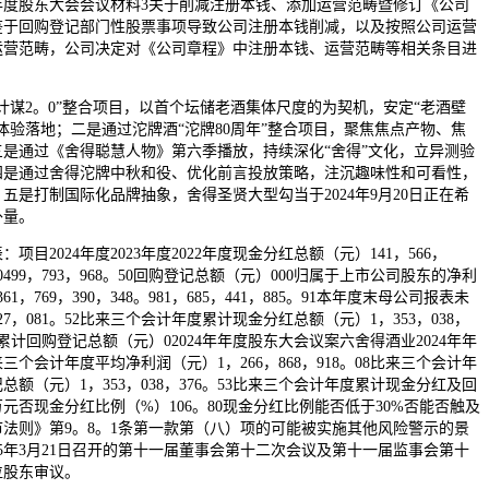
年度股东大会会议材料3关于削减注册本钱、添加运营范畴暨修订《公司
鉴于回购登记部门性股票事项导致公司注册本钱削减，以及按照公司运营
运营范畴，公司决定对《公司章程》中注册本钱、运营范畴等相关条目进
谋2。0”整合项目，以首个坛储老酒集体尺度的为契机，安定“老酒壁
体验落地；二是通过沱牌酒“沱牌80周年”整合项目，聚焦焦点产物、焦
是通过《舍得聪慧人物》第六季播放，持续深化“舍得”文化，立异测验
四是通过舍得沱牌中秋和役、优化前言投放策略，注沉趣味性和可看性，
五是打制国际化品牌抽象，舍得圣贤大型勾当于2024年9月20日正在希
外量。
2024年度2023年度2022年度现金分红总额（元）141，566，
38。10499，793，968。50回购登记总额（元）000归属于上市公司股东的净利
361，769，390，348。981，685，441，885。91本年度末母公司报表未
27，081。52比来三个会计年度累计现金分红总额（元）1，353，038，
度累计回购登记总额（元）02024年年度股东大会议案六舍得酒业2024年年
三个会计年度平均净利润（元）1，266，868，918。08比来三个会计年
额（元）1，353，038，376。53比来三个会计年度累计现金分红及回
万元否现金分红比例（%）106。80现金分红比例能否低于30%否能否触及
法则》第9。8。1条第一款第（八）项的可能被实施其他风险警示的景
25年3月21日召开的第十一届董事会第十二次会议及第十一届监事会第十
位股东审议。