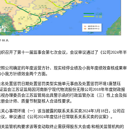
，组织召开了第十一届监事会第七次会议，会议审议通过了《公司2024年半
公司确定的年度运营方针、现实经停业绩及小我年度绩效查核成果审
和小我方针绩效金两个方面。
处置惩罚日期处置惩罚类型实施单元事由及处置惩罚环境1唐慧珏
法中国证监会江苏证监局因河南新宁现代物流股份无限公司2018年年度财政报
监视办理委员会江苏监管局出具警示函的行政监管办法（三）性上会及拟
注册会计师、质量节制复核人合适性要求。
事项环境（一）该当披露的联系关系买卖2024年3月18日，公司召
议，审议通过《公司2024年度估计日常联系关系买卖的议案》。
监管机构要求该等变动取终止需获得股东大会或/和相关监管机构的