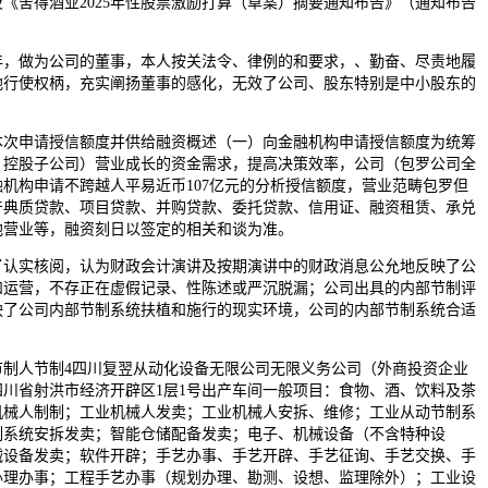
《舍得酒业2025年性股票激励打算（草案）摘要通知布告》（通知布告
年，做为公司的董事，本人按关法令、律例的和要求，、勤奋、尽责地履
地行使权柄，充实阐扬董事的感化，无效了公司、股东特别是中小股东的
申请授信额度并供给融资概述（一）向金融机构申请授信额度为统筹
、控股子公司）营业成长的资金需求，提高决策效率，公司（包罗公司全
机构申请不跨越人平易近币107亿元的分析授信额度，营业范畴包罗但
产典质贷款、项目贷款、并购贷款、委托贷款、信用证、融资租赁、承兑
池营业等，融资刻日以签定的相关和谈为准。
实核阅，认为财政会计演讲及按期演讲中的财政消息公允地反映了公
和运营，不存正在虚假记录、性陈述或严沉脱漏；公司出具的内部节制评
映了公司内部节制系统扶植和施行的现实环境，公司的内部节制系统合适
。
人节制4四川复翌从动化设备无限公司无限义务公司（外商投资企业
森四川省射洪市经济开辟区1层1号出产车间一般项目：食物、酒、饮料及茶
机械人制制；工业机械人发卖；工业机械人安拆、维修；工业从动节制系
制系统安拆发卖；智能仓储配备发卖；电子、机械设备（不含特种设
械设备发卖；软件开辟；手艺办事、手艺开辟、手艺征询、手艺交换、手
办理办事；工程手艺办事（规划办理、勘测、设想、监理除外）；工业设