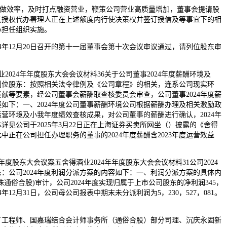
做效率，及时打点融资营业，鞭策公司营业高质量增加，董事会提请股
其授权代办署理人正在上述额度内行使决策权并签订授信及等事宜下的相
心担任组织实施。
年12月20日召开的第十一届董事会第十次会议审议通过，请列位股东审
业2024年年度股东大会会议材料36关于公司董事2024年度薪酬环境及
案列位股东：按照相关法令律例及《公司章程》的相关，连系公司现实环
献等要素，经公司董事会薪酬取查核委员会审查，公司董事2024年度薪
方案如下：一、2024年度公司董事薪酬环境公司根据薪酬办理及相关激励政
司运营环境及小我年度绩效查核成果，对公司董事的薪酬进行确认，2024年
详见公司于2025年3月22日正在上海证券买卖所网坐（）披露的《舍得
此中正在公司担任办理职务的董事的2024年度薪酬含2023年度运营效益
年年度股东大会议案五舍得酒业2024年年度股东大会会议材料31公司2024
：公司2024年度利润分派方案的内容如下：一、利润分派方案的具体内
通俗合股)审计，公司2024年度实现归属于上市公司股东的净利润345，
024年12月31日，公司母公司报表中期末未分派利润为5，230，527，081。
程师、国嘉瑞结合会计师事务所（通俗合股）部分司理、沉庆永固新