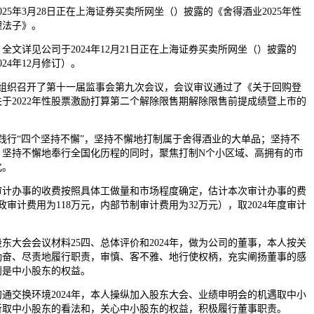
5年3月28日正在上海证券买卖所网坐（）披露的《舍得酒业2025年性
理法子》。
详见公司于2024年12月21日正在上海证券买卖所网坐（）披露的
24年12月修订）。
日，组织召开了第十一届监事会第九次会议，会议审议通过了《关于回购登
于2022年性股票激励打算第二个解除限售期解除限售前提成绩暨上市的
行“四个坚持不懈”，坚持不懈地打制属于舍得酒业的大单品；坚持不
；坚持不懈地奉行全国化历程的同时，聚焦打制N个小区域、高拥有的市
化。
办事的收费按照具体工做量和市场程度确定，估计本次审计办事的费
政审计费用为118万元，内部节制审计费用为32万元），取2024年度审计
东大会会议材料25四、总体评价和2024年，做为公司的董事，本人按关
勤奋、尽责地履行职责，审慎、客不雅、地行使权柄，充实阐扬董事的感
别是中小股东的权益。
交换环境2024年，本人操纵加入股东大会、业绩申明会的机遇取中小
听取中小股东的看法和，关心中小股东的权益，积极履行董事职责。