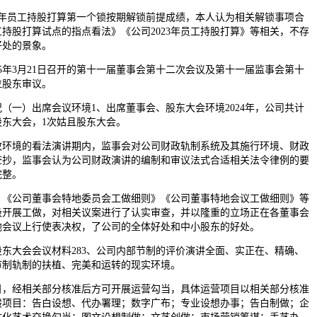
23年员工持股打算第一个锁按期解锁前提成绩，本人认为相关解锁事项合
持股打算试点的指点看法》《公司2023年员工持股打算》等相关，不存
好处的景象。
年3月21日召开的第十一届董事会第十二次会议及第十一届监事会第十
位股东审议。
一）出席会议环境1、出席董事会、股东大会环境2024年，公司共计
股东大会，1次姑且股东大会。
境的看法演讲期内，监事会对公司财政轨制系统及其施行环境、财政
查抄，监事会认为公司财政演讲的编制和审议法式合适相关法令律例的要
完整。
公司董事会特地委员会工做细则》《公司董事特地会议工做细则》等
极开展工做，对相关议案进行了认实审查，并以隆重的立场正在各董事会
地会议上行使表决权，了公司的全体好处和中小股东的好处。
东大会会议材料283、公司内部节制的评价演讲全面、实正在、精确、
节制轨制的扶植、完美和运转的现实环境。
经相关部分核准后方可开展运营勾当，具体运营项目以相关部分核准
般项目：告白设想、代办署理；数字广布；专业设想办事；告白制做；企