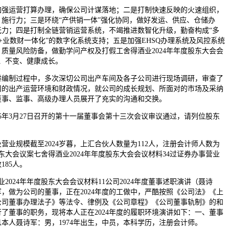
运营打算办理，确保公司计谋落地；二是打制快速反映的火速组织，
施行力；三是环绕“产供销一体”强化协同，做好发运、供应、仓储办
无力；四是打制全链营销运营系统，不竭推进数智化升级，勤奋构成“多
+业数财一体化”的数字化系统支持；五是加强EHSQ办理系统及风控系统
质量风险防备，做勤学问产权及打假工舍得酒业2024年年度股东大会会
、不变、健康成长。
制过程中，多次深切公司出产车间及各子公司进行现场调研，审查了
司的出产运营环境和财政情况，就公司的成长规划、所面对的市场及采纳
董事、监事、高级办理人员展开了充实的沟通和交换。
年3月27日召开的第十一届董事会第十三次会议审议通过，请列位股东
规模截至2024岁暮，上汇合伙人数量为112人，注册会计师人数为
度股东大会议案七舍得酒业2024年年度股东大会会议材料34过证券办事营业
185人。
业2024年年度股东大会会议材料11公司2024年度董事述职演讲（聂诗
，做为公司的董事，正在2024年度的工做中，严酷按照《公司法》《上
公司董事办理法子》等法令、律例及《公司章程》《公司董事轨制》的和
了董事的职务，现将本人正在2024年度的履职环境演讲如下：一、董事
本人聂诗军：男，1974年出生，中员，本科学历，注册会计师。