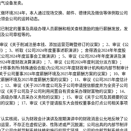
电气设备发卖。
环境2024年，本人通过现场交换、邮件、德律风及微信等体例取公司
极领会公司的运转动态。
照已制定的董事及高级办理人员薪酬和相关查核激励的施行薪酬发放，发
例及公司章程等的。
审议《关于削减注册本钱、添加运营范畴暨修订的议案》；2、审议《公
讲》；3、听取《公司2024年度董事述职演讲》；舍得酒业2024年年度股
公司2024年度监事会工做演讲》；5、审议《公司2024年年度演讲及演
024年度财政决算演讲》；7、审议《公司2024年度利润分派方案》；
计师事务所(特殊通俗合股)为公司2025年度财政审计机构和内部节制审计
于公司董事2024年度薪酬环境及2025年度薪酬方案的议案》；10、审
度薪酬环境及2025年度薪酬方案的议案》；11、审议《公司2025年度估计
；12、审议《关于2025年度公司及子公司申请授信额度并为全资子公司
审议《关于公司及子公司利用闲置自有资金采办理财富物的议案》；14、
高级办理人员采办义务险的议案》；15、审议《关于公司及其摘要的议
司的议案》；17、审议《关于提请股东大会授权董事会打点公司相关事项
实核阅，认为财政会计演讲及按期演讲中的财政消息公允地反映了公
和运营，不存正在虚假记录、性陈述或严沉脱漏；公司出具的内部节制评
映了公司内部节制系统扶植和施行的现实环境，公司的内部节制系统合适