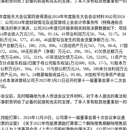
董事职责供给了必备的前提和充实的支撑，了本人享有取其他董事划一的
年年度股东大会议案四舍得酒业2024年年度股东大会会议材料30公司2024
：公司2024年度财政情况及运营曾经上会会计师事务所（特殊通俗合
看法的审计演讲，公司2024年度归并报表相关财政决算数据如下：项目
停业收入万元535，706。91-24。41停业利润万元56，764。32-75。34
万元34，577。45-80。46运营勾当发生的现金流量净额万元-70，
司资产总额万元1，180，210。896。12流动资产万元743，710。06-8。17固
72。4266。08无形资产（净值）万元42，290。391。45欠债总额万元
动欠债万元406，555。3219。45非流动欠债万元60，528。52295。11资产欠
个百分点股东权益(归属于母公司股东权益)万元680，828。17-5。92股本万
本钱公积万元81，564。15-3。35亏损公积万元24，566。180未分派利润万元
每股净资产元20。80-5。24根基每股收益元1。05-80。30加权平均净资产收益
个百分点本演讲曾经公司于2025年3月21日召开的第十一届董事会第十二次会
审议。
议前，及时精确地为本人传送会议文件材料，对于本人提出的看法和
董事职责供给了必备的前提和充实的支撑，了本人享有取其他董事划一的
打算1、2024年12月20日，公司第十一届董事会第十次会议审议通
票的议案》《关于2022年性股票激励打算第二个解除限售期解除限售前
人认为上述事项合适《上市公司股权激励办理法子》《公司2022年性股