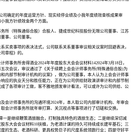
司确定的年度运营方针、现实经停业绩及小我年度绩效查核成果审
和小我方针绩效金两个方面。
所（特殊通俗合股）合股人、捷成世纪科技股份无限公司董事、江苏
司董事、公司董事。
买卖事项的表决法式，公司联系关系董事审议相关议案时回避表决，
公司章程》的。
务所舍得酒业2024年年度股东大会会议材料142024年3月18日，
五次会议，审议通过了《关于续聘上会会计师事务所(特殊通俗合股)为
机构和内部节制审计机构的议案》，做为公司董事，本人认为上会会计师事
备响应的执业天分和胜任能力，正在为公司供给财政演讲审计和内部节制
完成了各项审计工做，客不雅地颁发审计看法，可以或许为公司供给、公
会计师事务所的沟通环境2024年，本人取公司内部审计机构、年审会
，取会计师事务所就年审打算、关沉视点等事项进行了切磋和交换。
一是继续鞭策酒旅融合，打制独具特色的酒旅生态；二是继续深切减
年度股东大会会议材料10扶植，为老酒计谋的持久可持续成长建牢基石；三
程度的生态、老酒科研、更具权势巨子的尺度系统领跑行业；四是守好平