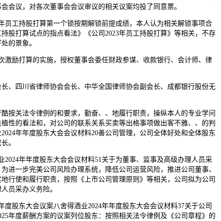
事会会议，对各次董事会会议审议的相关议案均投了同意票。
23年员工持股打算第一个锁按期解锁前提成绩，本人认为相关解锁事项合
持股打算试点的指点看法》《公司2023年员工持股打算》等相关，不存
好处的景象。
激励打算的实施，授权董事会委任财政参谋、收款银行、会计师、律
、四川省律师协会会长、中华全国律师协会副会长、成都银行股份无
严酷按关法令律例的和要求，勤奋、、地履行职责，操纵本人的专业学问
扶植性的看法和，对公司的联系关系买卖等出格事项做出客不雅、、的判
2024年年度股东大会会议材料20善公司管理，公司全体好处和全体股东
成长。
业2024年年度股东大会会议材料51关于为董事、监事及高级办理人员采
：为进一步完美公司风险办理系统，降低公司运营风险，推进公司董事、
实地行使和履行职责，按照《上市公司管理原则》等相关，公司拟为公司
理人员采办义务险。
4年年度股东大会议案八舍得酒业2024年年度股东大会会议材料37关于公司
及2025年度薪酬方案的议案列位股东：按照相关法令律例及《公司章程》的