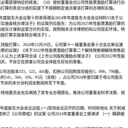
必需获得响应的核准；（10）授权董事会对公司性股票激励打算进行办
励打算的条目分歧的前提下不按期制定或点窜该打算的办理和实施。
4年年度股东大会议案十四舍得酒业2024年年度股东大会会议材料53关于公
打算实施查核办理法子》的议案列位股东：为公司2025年性股票激励打算的
司成长计谋和运营方针的实现，按照相关法令律例的和公司现实环境，特
票激励打算实施查核办理法子》。
打算1、2024年12月20日，公司第十一届董事会第十次会议审议通
票的议案》《关于2022年性股票激励打算第二个解除限售期解除限售前
人认为上述事项合适《上市公司股权激励办理法子》《公司2022年性股
相关，不存正在损害公司及全体股东好处的景象。
司总股本333，122，441股，扣除公司回购库存股份3，898，790股，
141，566，169。93元（含税），占公司2024年度归属于母公司股东
%，节余的未分派利润全数结转至下年度。
各特地委员会充实阐扬了其专业办理感化，推进公司董事会科学决策、规
24年年度股东大会会议议程 (一)现场会议召开的日期、时间和地址 关于削减
暨修订《公司章程》的议案 公司2024年度董事会工做演讲 （一）精耕细
。