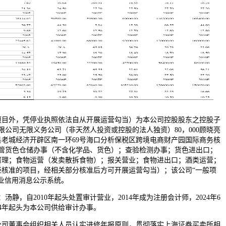
外，凭停业执照依法自从开展运营勾当）为本公司控股股东之控股子
限公司无限义务公司（非天然人投资或控股的法人独资）80，000顾晓亮
老城经济开辟区南一环69号海口分析保税区跨境电商财产园国际商务核
监管货色仓储办事（不含化学品、货色）；查验检测办事；货色进出口；
署理；食物运营（发卖散拆食物）；报关营业；食物进出口；酒类运营；
经核准的项目，经相关部分核准后方可开展运营勾当）；该公司“一般项
业信用消息公示系统。
，自2010年起头处置审计营业，2014年成为注册会计师，2024年6
24年起头为本公司供给审计办事。
董事会组织相关人员认实进修年报原则，贯彻落实上海证券买卖所相