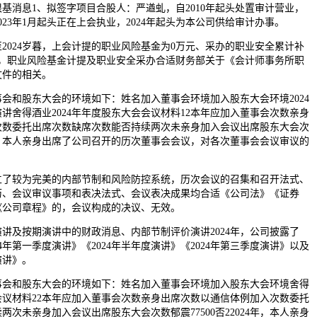
消息1、拟签字项目合股人：严遒虬，自2010年起头处置审计营业，
2023年1月起头正在上会执业，2024年起头为本公司供给审计办事。
024岁暮，上会计提的职业风险基金为0万元、采办的职业安全累计补
0万元，职业风险基金计提及职业安全采办合适财务部关于《会计师事务所职
文件的相关。
和股东大会的环境如下：姓名加入董事会环境加入股东大会环境2024
讲舍得酒业2024年年度股东大会会议材料12本年应加入董事会次数亲身
次数委托出席次数缺席次数能否持续两次未亲身加入会议出席股东大会次
24年，本人亲身出席了公司召开的历次董事会会议，对各次董事会会议审议的
较为完美的内部节制和风险防控系统，历次会议的召集和召开法式、
历、会议审议事项和表决法式、会议表决成果均合适《公司法》《证券
《公司章程》的，会议构成的决议、无效。
及按期演讲中的财政消息、内部节制评价演讲2024年，公司披露了
024年第一季度演讲》《2024年半年度演讲》《2024年第三季度演讲》以及
演讲》。
和股东大会的环境如下：姓名加入董事会环境加入股东大会环境舍得
会会议材料22本年应加入董事会次数亲身出席次数以通信体例加入次数委托
次未亲身加入会议出席股东大会次数郁震77500否22024年，本人亲身