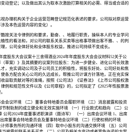
的变动登记；以及做出其认为取本次激励打算相关的必需、得当或合适的
办理机构关于企业运营范畴登记规范化表述的要求，公司拟对原运营
不涉及本色运营内容的变化）。
严酷按关法令律例的和要求，勤奋、、地履行职责，操纵本人的专业学问
扶植性的看法和，对公司的联系关系买卖等出格事项做出客不雅、、的判
管理，公司全体好处和全体股东权益，推进公司持续不变成长。
4年年度股东大会议案十三舍得酒业2024年年度股东大会会议材料52关于公
打算（草案）》及其摘要的议案列位股东：为进一步健全、进化公司长效激
人才，充实调动公司及子公司员工的积极性，将股东好处、公司好处和焦
，使各方配合关心公司的久远成长，帮推公司计谋方针落地，正在充实保
照收益取贡献对等的准绳，按照《公司法》《证券法》《上市公司股权激
律例和规范性文件以及《公司章程》的，公司拟定了《2025年性股票激
要。
会议环境 （二）董事会特地委员会履职环境 （三）消息披露和投资
部节制轨制的成立健全和无效实施环境 （一）行业款式和趋向 （二）公
 公司2024年度董事述职演讲（聂诗军） （一）出席会议环境 1、出席
、出席董事会特地委员会及董事特地会议环境 （二）行使权柄的环境
计师事务所的沟通环境 （四）取中小股东的沟通交换环境 （五）公司
该当披露的联系关系买卖 （二）公司及相关方变动或者宽免许诺的方案