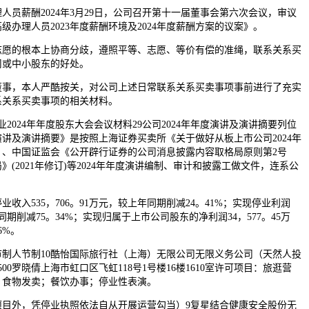
薪酬2024年3月29日，公司召开第十一届董事会第六次会议，审议
级办理人员2023年度薪酬环境及2024年度薪酬方案的议案》。
的根本上协商分歧，遵照平等、志愿、等价有偿的准绳，联系关系买
司或中小股东的好处。
董事，本人严酷按关，对公司上述日常联系关系买卖事项事前进行了充实
系关系买卖事项的相关材料。
业2024年年度股东大会会议材料29公司2024年年度演讲及演讲摘要列位
度演讲及演讲摘要》是按照上海证券买卖所《关于做好从板上市公司2024年
》、中国证监会《公开辟行证券的公司消息披露内容取格局原则第2号
(2021年修订)等2024年年度演讲编制、审计和披露工做文件，连系公
收入535，706。91万元，较上年同期削减24。41%；实现停业利润
年同期削减75。34%；实现归属于上市公司股东的净利润34，577。45万
6%。
人节制10酷怡国际旅行社（上海）无限公司无限义务公司（天然人投
00罗晓倩上海市虹口区飞虹118号1号楼16楼1610室许可项目：旅逛营
；食物发卖；餐饮办事；停业性表演。
外，凭停业执照依法自从开展运营勾当）9复星结合健康安全股份无