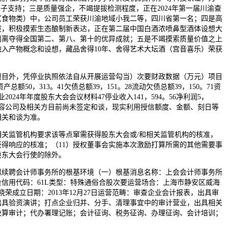
巨子支持；三是质量强企，不竭提拔检测程度，正在2024年第一届川渝查
（食物类）中，公司员工荣获川渝地域小我二等，四川省第一名；四是高
拔，积极摸索生态酿制新表达，正在第二届中国白酒浓喷鼻型酒体设想大
别离夺得全国第二、第八、第十的优异成就；五是不竭摸索质量价值之上
入产物概念和设想，藏品舍得10年、舍得艺术大坛酒（宫音喜乐）荣获
。
外，凭停业执照依法自从开展运营勾当）次要财政数据（万元）项目
年度资产总额50，313。41欠债总额39，151。28流动欠债总额39，150。71资
酒业2024年年度股东大会会议材料47停业收入141，594。56净利润5，
要内容公司及相关方目前尚未签定和谈，现实利用授信额度、金额、刻日等
相关和谈为准。
监管机构要求该等点窜需获得股东大会或/和相关监管机构的核准，
得响应的核准；（11）授权董事会实施本次激励打算所需的其他需要事
股东大会行使的除外。
聘会计师事务所的根基环境（一）根基消息名称：上会会计师事务所
信用代码：61L类型：特殊通俗合股次要运营场合：上海市静安区威海
张晓荣成立日期：2013年12月27日运营范畴：审查企业会计报表，出具审
出具验资演讲；打点企业归并、分手、清理事宜中的审计营业，出具相关
决算审计；代办署理记账；会计征询、税务征询、办理征询、会计培训；