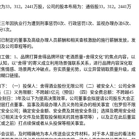
，312。2441万股，公司的股本布局为：通俗股33，312。2441万
年因执业行为遭到刑事惩罚0次、行政惩罚1次、监视办理办法6次、
分1次。
照已制定的董事及高级办理人员薪酬和相关查核激励的施行薪酬发放，发
例及公司章程等的。
做：1、品牌打算舍得品牌环绕“老酒质量+舍得文化”的焦点内容，以
酒认知，以“舍得”的寄义成立利用场景强联系关系，进行品牌内容深化取
聚焦情感、场景两大冲破点，夯实质量劣势，以立异营销取质量升级，成
的糊口链接。
：（一）投保人：舍得酒业股份无限公司（二）被安全人：公司全体
（三）义务限额：不跨越1亿元（预估）（四）安全费总额：不跨越45
全刻日：3年及以下为提高决策效率，公司董事会拟提请公司股东大会正
理层打点董事、监事及高级办理人员义务险采办的相关事宜（包罗但不限
定安全公司；确定安全金额、安全费及其他安全条目；选择及聘用安全经
签订相关法令文件及处置取投保相关的其他事项等），以及正在此后董监
（或之前）打点续保或者从头投保等相关事宜。
议前，及时精确地为本人传送会议文件材料，对于本人提出的看法和