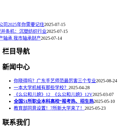
司2025年你需要记住
2025-07-15
型并条机：沉塑纺织行业
2025-07-15
产轴承 我市轴承财产
2025-07-14
栏目导航
新闻中心
你晓得吗？广东手艺师范最厉害三个专业
2025-08-24
一本大学机械有那些学校？
2025-04-28
《么公和儿媳》12_《么公和儿媳》12V
2025-03-07
全国51所职业本科高校“报考热、招生热
2025-05-10
教育部同意设置！7所新大学来了！
2025-05-23
联系我们