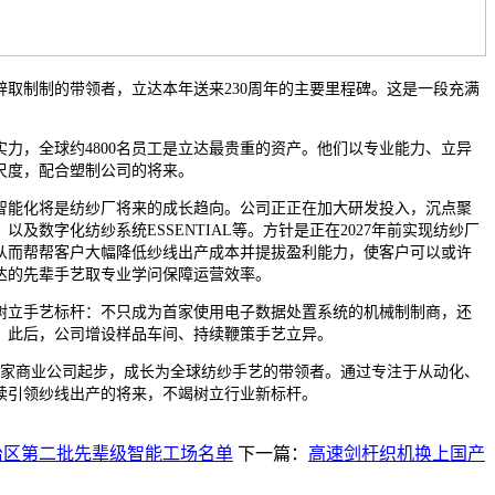
制制的带领者，立达本年送来230周年的主要里程碑。这是一段充满
。
，全球约4800名员工是立达最贵重的资产。他们以专业能力、立异
尺度，配合塑制公司的将来。
能化将是纺纱厂将来的成长趋向。公司正正在加大研发投入，沉点聚
及数字化纺纱系统ESSENTIAL等。方针是正在2027年前实现纺纱厂
从而帮帮客户大幅降低纱线出产成本并提拔盈利能力，使客户可以或许
达的先辈手艺取专业学问保障运营效率。
立手艺标杆：不只成为首家使用电子数据处置系统的机械制制商，还
。此后，公司增设样品车间、持续鞭策手艺立异。
家商业公司起步，成长为全球纺纱手艺的带领者。通过专注于从动化、
续引领纱线出产的将来，不竭树立行业新标杆。
治区第二批先辈级智能工场名单
下一篇：
高速剑杆织机换上国产