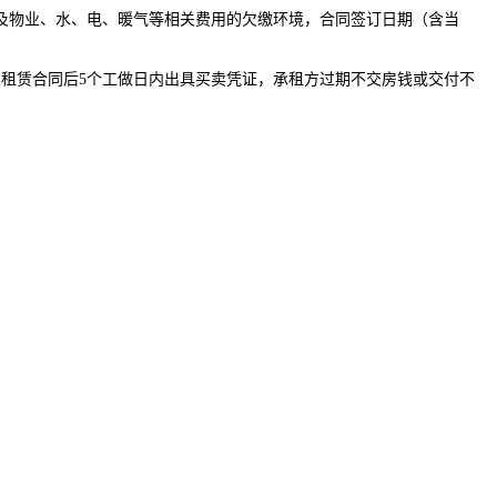
及物业、水、电、暖气等相关费用的欠缴环境，合同签订日期（含当
租赁合同后5个工做日内出具买卖凭证，承租方过期不交房钱或交付不