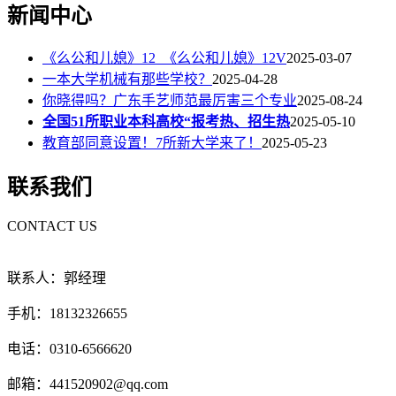
新闻中心
《么公和儿媳》12_《么公和儿媳》12V
2025-03-07
一本大学机械有那些学校？
2025-04-28
你晓得吗？广东手艺师范最厉害三个专业
2025-08-24
全国51所职业本科高校“报考热、招生热
2025-05-10
教育部同意设置！7所新大学来了！
2025-05-23
联系我们
CONTACT US
联系人：郭经理
手机：18132326655
电话：0310-6566620
邮箱：441520902@qq.com