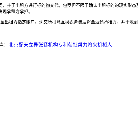
，并于出租方进行标的物交代，包罗但不限于确认出租标的的现实形态
由现承租方承担。
出租方指定账户。沈交所扣除互换衣务费后将金返还承租方，并于收到
篇：
北京配天立异张紧机构专利获批帮力将来机械人