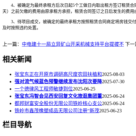
4、被确定为最终承租方后次日起5个工做日内取出租方签订租赁合同
天）之前欠缴的费用由原承租方承担，租赁合同签订之日后发生的费用
3、待项目成交，被确定的最终承租方按照租赁合同商定将房钱交付至
及时按照违约处置。
上一篇：
中电建十一局立异矿山开采机械支持平台提拔不
下一
相关新闻
张宝东正在开原市调研高尺度农田扶植和
2025-08-03
强对流气候蓝色预警继续发布沈阳次要降
2025-07-30
一个德律风工程师敏捷到位
2025-06-25
张宝东冯智会见西安回复文化旅逛集团董
2025-06-24
都邦财富安全股份无限公司铁岭核心支公
2025-06-24
铁岭市鑫茂橡塑成品无限公司注册“新茂
2025-06-23
栏目导航