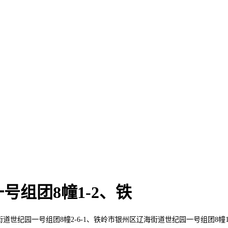
组团8幢1-2、铁
纪园一号组团8幢2-6-1、铁岭市银州区辽海街道世纪园一号组团8幢1-3