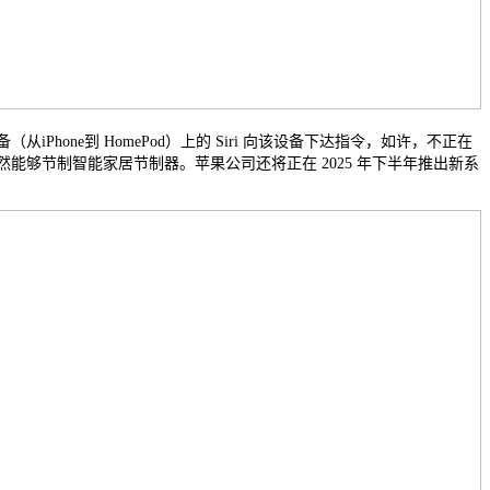
hone到 HomePod）上的 Siri 向该设备下达指令，如许，不正在
能够节制智能家居节制器。苹果公司还将正在 2025 年下半年推出新系