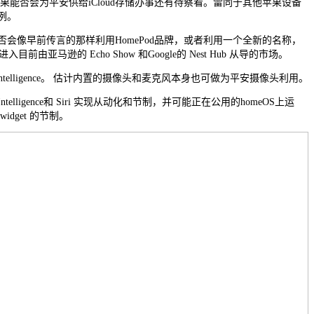
 苹果能否会为平安供给iCloud存储办事还有待察看。雷同于其他苹果设备
体例。
像早前传言的那样利用HomePod品牌，或者利用一个全新的名称，
进入目前由亚马逊的 Echo Show 和Google的 Nest Hub 从导的市场。
telligence。 估计内置的摄像头和麦克风本身也可做为平安摄像头利用。
elligence和 Siri 实现从动化和节制，并可能正在公用的homeOS上运
dget 的节制。