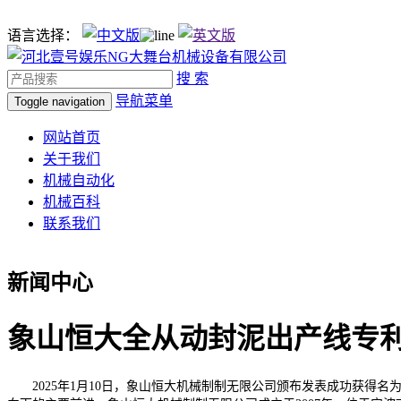
语言选择：
搜 索
导航菜单
Toggle navigation
网站首页
关于我们
机械自动化
机械百科
联系我们
新闻中心
象山恒大全从动封泥出产线专
2025年1月10日，象山恒大机械制制无限公司颁布发表成功获得名为“坛