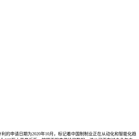
该专利的申请日期为2020年10月，标记着中国制制业正在从动化和智能化趋