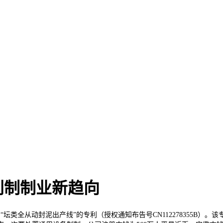
利制制业新趋向
类全从动封泥出产线”的专利（授权通知布告号CN112278355B）。