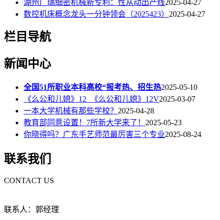
湖州广瑞细密机械新专利：性从动出产线
2025-04-27
数控机床概念龙头一分钟领会（2025423）
2025-04-27
栏目导航
新闻中心
全国51所职业本科高校“报考热、招生热
2025-05-10
《么公和儿媳》12_《么公和儿媳》12V
2025-03-07
一本大学机械有那些学校？
2025-04-28
教育部同意设置！7所新大学来了！
2025-05-23
你晓得吗？广东手艺师范最厉害三个专业
2025-08-24
联系我们
CONTACT US
联系人：郭经理